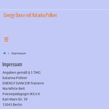
Zum
Inhalt
springen
Energy Dance mit Katarina Pollner
Start
Impressum
Impressum
Angaben gemäß § 5 TMG:
Katarina Pollner
ENERGY DANCE®-Trainerin
Nia White Belt
Poesiepädagogin IKS e.V.
Karl-Marx-Str. 39
12043 Berlin